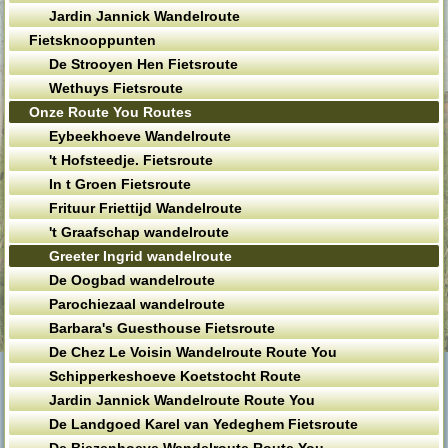
Jardin Jannick Wandelroute
Fietsknooppunten
De Strooyen Hen Fietsroute
Wethuys Fietsroute
Onze Route You Routes
Eybeekhoeve Wandelroute
't Hofsteedje. Fietsroute
In t Groen Fietsroute
Frituur Friettijd Wandelroute
't Graafschap wandelroute
Greeter Ingrid wandelroute
De Oogbad wandelroute
Parochiezaal wandelroute
Barbara's Guesthouse Fietsroute
De Chez Le Voisin Wandelroute Route You
Schipperkeshoeve Koetstocht Route
Jardin Jannick Wandelroute Route You
De Landgoed Karel van Yedeghem Fietsroute