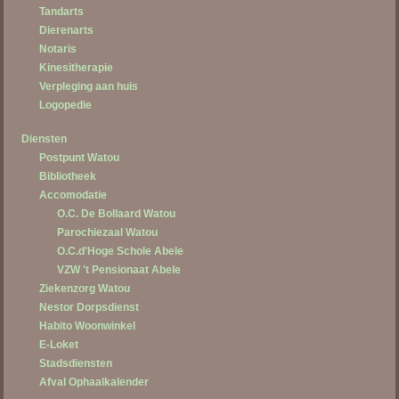
Tandarts
Dierenarts
Notaris
Kinesitherapie
Verpleging aan huis
Logopedie
Diensten
Postpunt Watou
Bibliotheek
Accomodatie
O.C. De Bollaard Watou
Parochiezaal Watou
O.C.d'Hoge Schole Abele
VZW 't Pensionaat Abele
Ziekenzorg Watou
Nestor Dorpsdienst
Habito Woonwinkel
E-Loket
Stadsdiensten
Afval Ophaalkalender