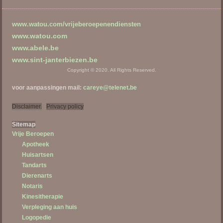
www.watou.com/vrijeberoepenendiensten
www.watou.com
www.abele.be
www.sint-janterbiezen.be
Copyright © 2020. All Rights Reserved.
voor aanpassingen mail:
careye@telenet.be
Disclaimer.
Privacy policy
Sitema
p
Vrije Beroepen
Apotheek
Huisartsen
Tandarts
Dierenarts
Notaris
Kinesitherapie
Verpleging aan huis
Logopedie