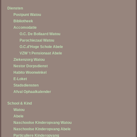
Diensten
Postpunt Watou
Bibliotheek
Accomodatie
O.C. De Bollaard Watou
Parochiezaal Watou
O.C.d'Hoge Schole Abele
VZW 't Pensionaat Abele
Ziekenzorg Watou
Nestor Dorpsdienst
Habito Woonwinkel
E-Loket
Stadsdiensten
Afval Ophaalkalender
School & Kind
Watou
Abele
Naschoolse Kinderopvang Watou
Naschoolse Kinderopvang Abele
Particuliere Kinderopvang