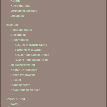
Notaris
Kinesitherapie
Verpleging aan huis
Logopedie
Diensten
Postpunt Watou
Bibliotheek
Accomodatie
O.C. De Bollaard Watou
Parochiezaal Watou
O.C.d'Hoge Schole Abele
VZW 't Pensionaat Abele
Ziekenzorg Watou
Nestor Dorpsdienst
Habito Woonwinkel
E-Loket
Stadsdiensten
Afval Ophaalkalender
School & Kind
Watou