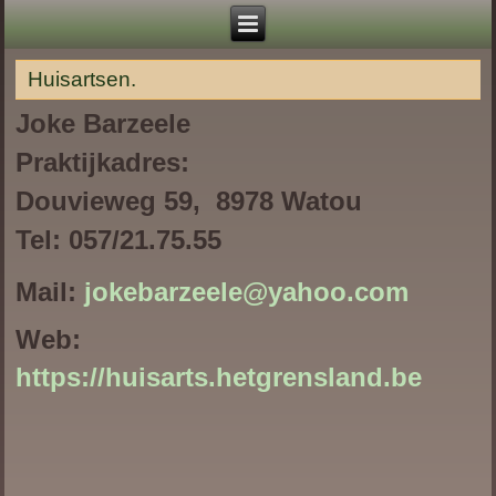
Huisartsen.
Joke Barzeele
Praktijkadres:
Douvieweg 59, 8978 Watou
Tel: 057/21.75.55
Mail:
jokebarzeele@yahoo.com
Web:
https://huisarts.hetgrensland.be