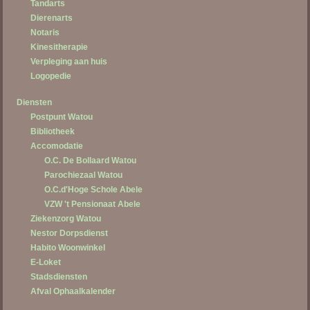
Tandarts
Dierenarts
Notaris
Kinesitherapie
Verpleging aan huis
Logopedie
Diensten
Postpunt Watou
Bibliotheek
Accomodatie
O.C. De Bollaard Watou
Parochiezaal Watou
O.C.d'Hoge Schole Abele
VZW 't Pensionaat Abele
Ziekenzorg Watou
Nestor Dorpsdienst
Habito Woonwinkel
E-Loket
Stadsdiensten
Afval Ophaalkalender