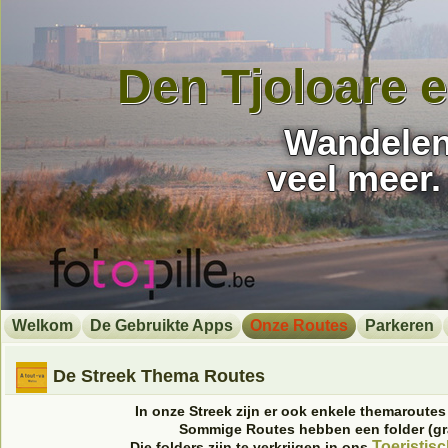
Den Tjoloare 
Wandelen,
veel meer.
Welkom
De Gebruikte Apps
Onze Routes
Parkeren
De Streek Thema Routes
In onze Streek zijn er ook enkele themaroute
Sommige Routes hebben een folder (gra
Toeristis
Die folders zijn te verkrijgen in ons