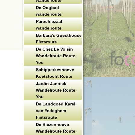
wandelroute
De Oogbad
wandelroute
Parochiezaal
wandelroute
Barbara's Guesthouse
Fietsroute
De Chez Le Voisin
Wandelroute Route
You
Schipperkeshoeve
Koetstocht Route
Jardin Jannick
Wandelroute Route
You
De Landgoed Karel
van Yedeghem
Fietsroute
De Biezenhoeve
Wandelroute Route