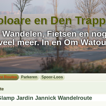
oloare en Den Trapp
Wandelen, Fietsen en no
veel meer. In en Om Watou
ze Routes
Parkeren
Spoor-Loos
te
lamp Jardin Jannick Wandelroute