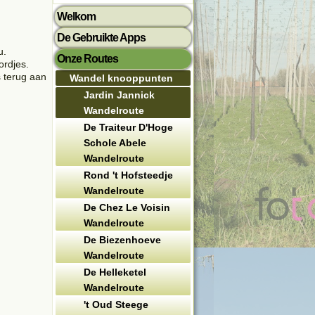
Welkom
De Gebruikte Apps
u.
Onze Routes
ordjes.
 terug aan
Wandel knooppunten
Jardin Jannick
Wandelroute
De Traiteur D'Hoge
Schole Abele
Wandelroute
Rond 't Hofsteedje
Wandelroute
De Chez Le Voisin
Wandelroute
De Biezenhoeve
Wandelroute
De Helleketel
Wandelroute
't Oud Steege