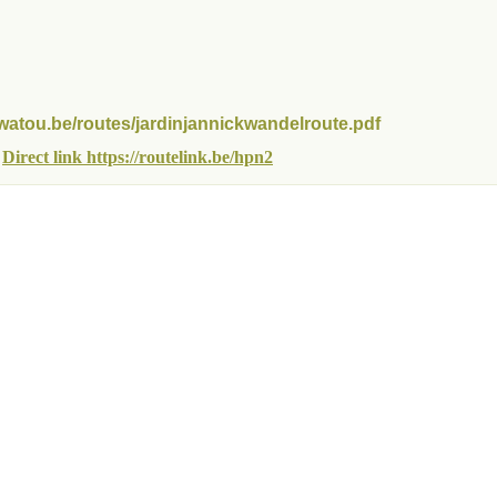
watou.be/routes/jardinjannickwandelroute.pdf
Direct link https://routelink.be/hpn2