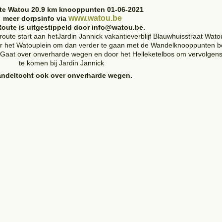
te Watou 20.9 km knooppunten 01-06-2021
www.watou.be
meer dorpsinfo via
oute is uitgestippeld door info@watou.be.
ute start aan hetJardin Jannick vakantieverblijf Blauwhuisstraat Wato
ar het Watouplein om dan verder te gaan met de Wandelknooppunten b
. Gaat over onverharde wegen en door het Helleketelbos om vervolgens
te komen bij Jardin Jannick
ndeltocht ook over onverharde wegen.