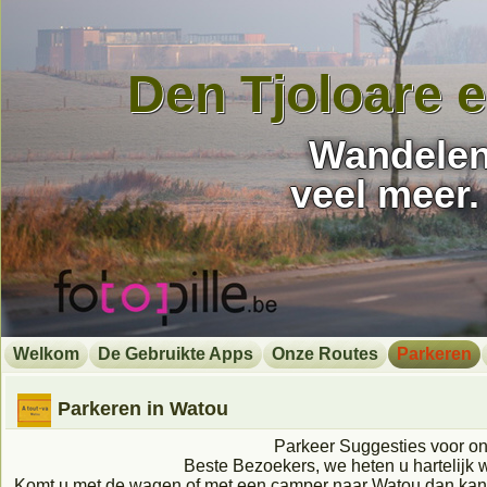
Den Tjoloare 
Wandelen,
veel meer.
Welkom
De Gebruikte Apps
Onze Routes
Parkeren
Parkeren in Watou
Parkeer Suggesties voor o
Beste Bezoekers, we heten u hartelijk 
Komt u met de wagen of met een camper naar Watou dan kan