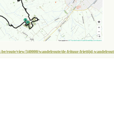
-be/route/view/340000/wandelroute/de-frituur-friettijd-wandelrou