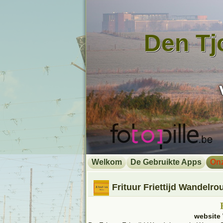
Den Tj
Welkom
De Gebruikte Apps
On
Frituur Friettijd Wandelro
website