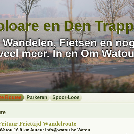
oloare en Den Trapp
Wandelen, Fietsen en no
veel meer. In en Om Watou
ze Routes
Parkeren
Spoor-Loos
ute
Frituur Friettijd Wandelroute
 Watou 16.9 km Auteur info@watou.be Watou.