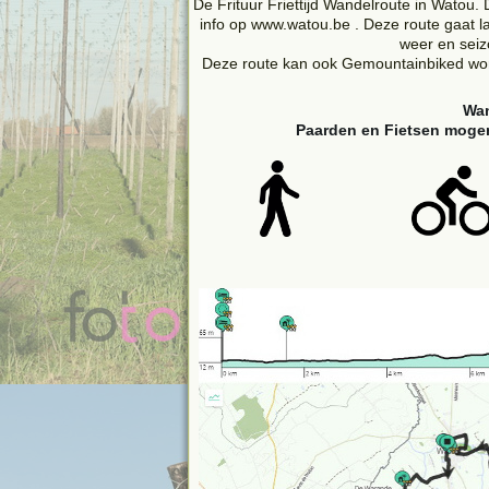
De Frituur Friettijd Wandelroute in Watou. D
info op www.watou.be . Deze route gaat l
weer en sei
Deze route kan ook Gemountainbiked worde
Wan
Paarden en Fietsen mogen