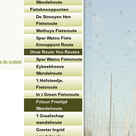
Wandelroute
Fietsknooppunten
De Strooyen Hen
Fietsroute
Wethuys Fietsroute
Spar Watou Fiets
Knooppunt Route
Onze Route You Routes
Spar Watou Fietsroute
te-in-watou
Eybeekhoeve
Wandelroute
't Hofsteedje.
Fietsroute
In t Groen Fietsroute
Frituur Friettijd
Wandelroute
't Graafschap
wandelroute
Greeter Ingrid