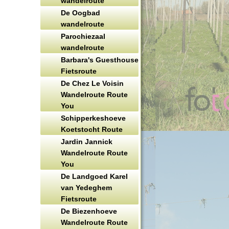
wandelroute
De Oogbad
wandelroute
Parochiezaal
wandelroute
Barbara's Guesthouse
Fietsroute
De Chez Le Voisin
Wandelroute Route
You
Schipperkeshoeve
Koetstocht Route
Jardin Jannick
Wandelroute Route
You
De Landgoed Karel
van Yedeghem
Fietsroute
De Biezenhoeve
Wandelroute Route