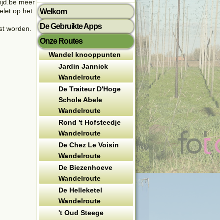
tijd.be meer
let op het
Welkom
De Gebruikte Apps
st worden.
Onze Routes
Wandel knooppunten
Jardin Jannick
Wandelroute
De Traiteur D'Hoge
Schole Abele
Wandelroute
Rond 't Hofsteedje
Wandelroute
De Chez Le Voisin
Wandelroute
De Biezenhoeve
Wandelroute
De Helleketel
Wandelroute
't Oud Steege