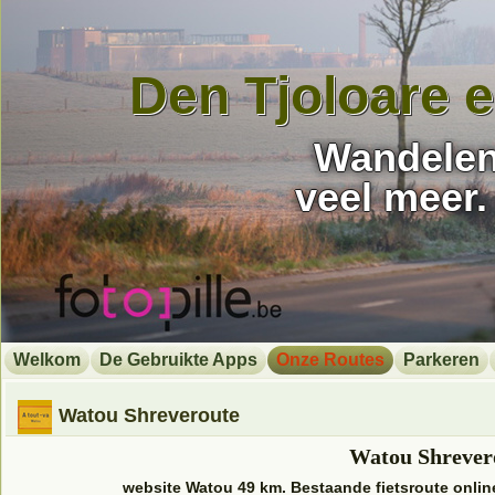
Den Tjoloare 
Wandelen,
veel meer.
Welkom
De Gebruikte Apps
Onze Routes
Parkeren
Watou Shreveroute
Watou Shrever
website Watou 49 km. Bestaande fietsroute onli