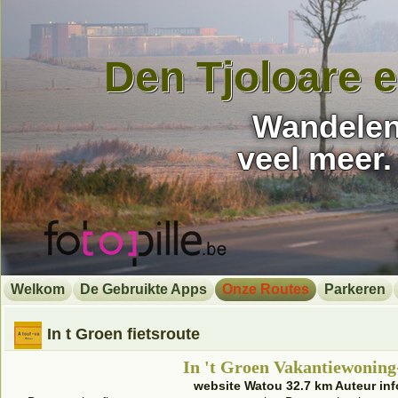
Den Tjoloare 
Wandelen,
veel meer.
Welkom
De Gebruikte Apps
Onze Routes
Parkeren
In t Groen fietsroute
In 't Groen Vakantiewoning
website Watou 32.7 km Auteur i